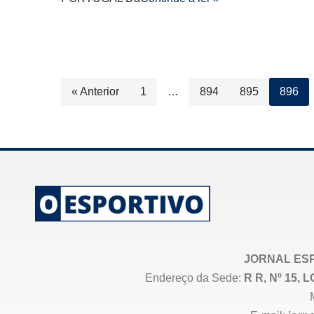
« Anterior
1
…
894
895
896
JORNAL ESP
Endereço da Sede:
R R, Nº 15,