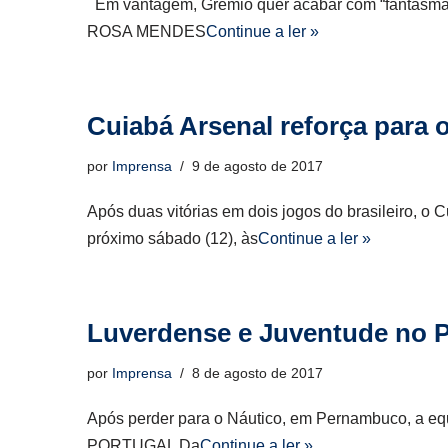
Em vantagem, Grêmio quer acabar com “fantasma” 
ROSA MENDES
Continue a ler »
Cuiabá Arsenal reforça para
por
Imprensa
9 de agosto de 2017
Após duas vitórias em dois jogos do brasileiro, o
próximo sábado (12), às
Continue a ler »
Luverdense e Juventude no 
por
Imprensa
8 de agosto de 2017
Após perder para o Náutico, em Pernambuco, a equ
PORTUGAL Da
Continue a ler »