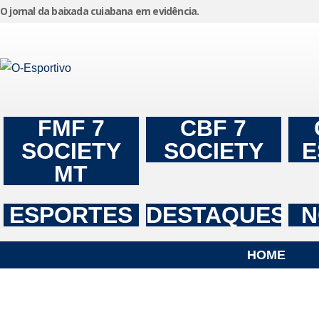
O jornal da baixada cuiabana em evidência.
Pular
para
o
conteúdo
FMF 7
CBF 7
SOCIETY
SOCIETY
E
MT
ESPORTES
DESTAQUES
N
HOME