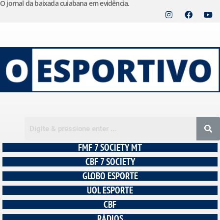
O jornal da baixada cuiabana em evidência.
Pular
para
o
conteúdo
FMF 7 SOCIETY MT
CBF 7 SOCIETY
GLOBO ESPORTE
UOL ESPORTE
CBF
RÁDIOS