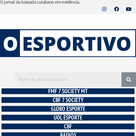
O jornal da baixada cuiabana em evidência.
Pular
para
o
conteúdo
FMF 7 SOCIETY MT
CBF 7 SOCIETY
GLOBO ESPORTE
UOL ESPORTE
CBF
RÁDIOS