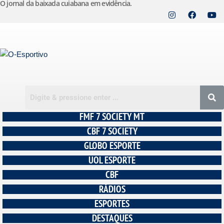
O jornal da baixada cuiabana em evidência.
Pular
para
o
conteúdo
FMF 7 SOCIETY MT
CBF 7 SOCIETY
GLOBO ESPORTE
UOL ESPORTE
CBF
RÁDIOS
ESPORTES
DESTAQUES