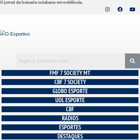
O jornal da baixada cuiabana em evidência.
Pular
para
o
conteúdo
FMF 7 SOCIETY MT
CBF 7 SOCIETY
GLOBO ESPORTE
UOL ESPORTE
CBF
RÁDIOS
ESPORTES
DESTAQUES