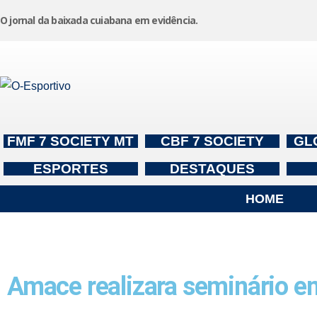
O jornal da baixada cuiabana em evidência.
Pular
para
o
conteúdo
FMF 7 SOCIETY MT
CBF 7 SOCIETY
GL
ESPORTES
DESTAQUES
HOME
Amace realizara seminário e