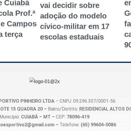
e Cuiabá
en
vai decidir sobre
ola Prof.ª
G
adoção do modelo
de Campos
f
cívico-militar em 17
a terça
c
escolas estaduais
9
PORTIVO PINHEIRO LTDA
– CNPJ: 09.296.307/0001-56
, LOTE 15 QUADRA 20 –
Bairro/Distrito:
RESIDENCIAL ALTOS D
Município:
CUIABÁ – MT –
CEP:
78096-419
loesportivo2@gmail.com –
Telefone:
(65) 99604-0086