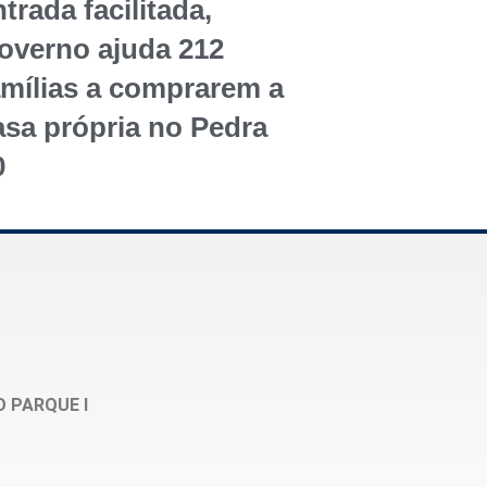
trada facilitada,
overno ajuda 212
amílias a comprarem a
asa própria no Pedra
0
O PARQUE I