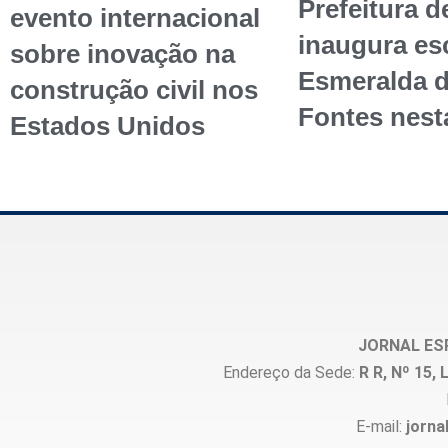
Prefeitura d
evento internacional
inaugura esc
sobre inovação na
Esmeralda 
construção civil nos
Fontes nest
Estados Unidos
JORNAL ES
Endereço da Sede:
R R, Nº 15
E-mail:
jorna