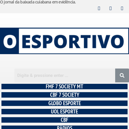
O jornal da baixada cuiabana em evidência.
Pular
para
o
conteúdo
FMF 7 SOCIETY MT
CBF 7 SOCIETY
GLOBO ESPORTE
UOL ESPORTE
CBF
RÁDIOS