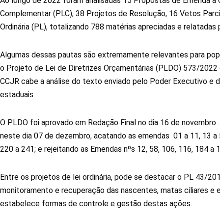
Ao longo de 2022 foram analisadas 15 Propostas de Emenda à C
Complementar (PLC), 38 Projetos de Resolução, 16 Vetos Parcia
Ordinária (PL), totalizando 788 matérias apreciadas e relatadas
Algumas dessas pautas são extremamente relevantes para popu
o Projeto de Lei de Diretrizes Orçamentárias (PLDO) 573/2022 
CCJR cabe a análise do texto enviado pelo Poder Executivo e
estaduais.
O PLDO foi aprovado em Redação Final no dia 16 de novembro .
neste dia 07 de dezembro, acatando as emendas 01 a 11, 13 a 5
220 a 241; e rejeitando as Emendas nºs 12, 58, 106, 116, 184 a 
Entre os projetos de lei ordinária, pode se destacar o PL 43/20
monitoramento e recuperação das nascentes, matas ciliares e e
estabelece formas de controle e gestão destas ações.