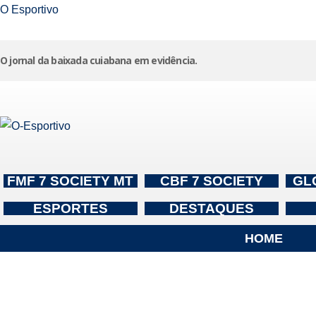
O Esportivo
Pular
para
O jornal da baixada cuiabana em evidência.
o
conteúdo
FMF 7 SOCIETY MT
CBF 7 SOCIETY
GL
ESPORTES
DESTAQUES
HOME