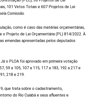
onstituição (PEC), 38 Projetos de Lei
is, 101 Vetos Totais e 607 Projetos de Lei
 pela Comissão.
lação, como é caso das matérias orçamentárias,
e o Projeto de Lei Orçamentária (PL) 814/2022. À
 das emendas apresentadas pelos deputados
 Já o PLOA foi aprovado em primeira votação
7, 59 a 105, 107 a 115, 117 a 183, 192 a 217 e
191, 218 e 219.
19, que trata sobre o cadastramento,
ntorno do Rio Cuiabá e seus afluentes e