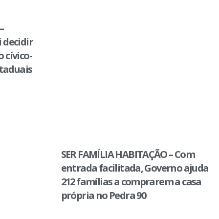
–
 decidir
 cívico-
staduais
SER FAMÍLIA HABITAÇÃO – Com
entrada facilitada, Governo ajuda
212 famílias a comprarem a casa
própria no Pedra 90