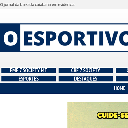
O jornal da baixada cuiabana em evidência.
Pular
para
o
conteúdo
FMF 7 SOCIETY MT
CBF 7 SOCIETY
ESPORTES
DESTAQUES
HOME