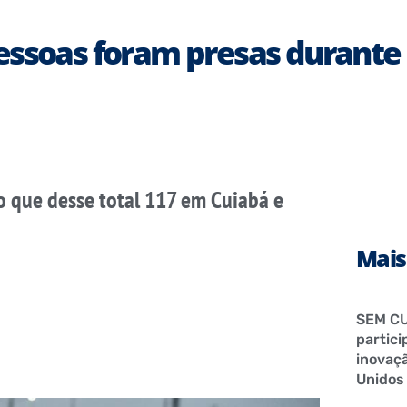
essoas foram presas durante
o que desse total 117 em Cuiabá e
Mais
SEM CU
partici
inovaçã
Unidos