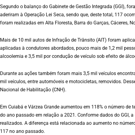
Segundo o balanço do Gabinete de Gestão Integrada (GGI), for
aderiram à Operação Lei Seca, sendo que, deste total, 117 oco
foram realizadas em Alta Floresta, Barra do Garças, Cáceres, N
Mais de 10 mil autos de Infração de Trânsito (AIT) foram aplic
aplicadas à condutores abordados, pouco mais de 1,2 mil pesso
alcoolemia e 3,5 mil por condução de veículo sob efeito de álco
Durante as ações também foram mais 3,5 mil veículos encontr
mil veículos, entre automóveis e motocicletas, removidos. Desse
Nacional de Habilitação (CNH).
Em Cuiabá e Várzea Grande aumentou em 118% o número de tes
do ano passado em relação a 2021. Conforme dados do GGI, a q
realizados. A diferença está relacionada ao aumento no númer
117 no ano passado.