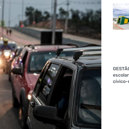
GESTÃ
escolar
cívico-