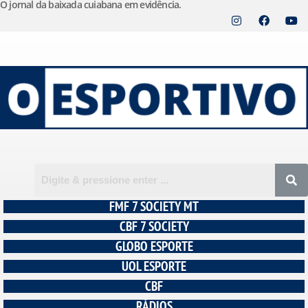
O jornal da baixada cuiabana em evidência.
Pular
para
o
conteúdo
FMF 7 SOCIETY MT
CBF 7 SOCIETY
GLOBO ESPORTE
UOL ESPORTE
CBF
RÁDIOS