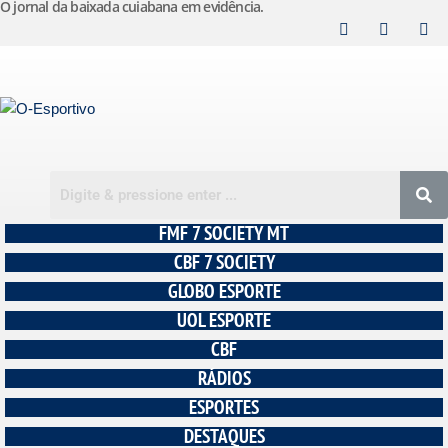
O jornal da baixada cuiabana em evidência.
Pular
para
o
conteúdo
FMF 7 SOCIETY MT
CBF 7 SOCIETY
GLOBO ESPORTE
UOL ESPORTE
CBF
RÁDIOS
ESPORTES
DESTAQUES