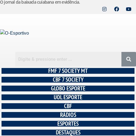
O jornal da baixada cuiabana em evidência.
Pular
para
o
conteúdo
FMF 7 SOCIETY MT
CBF 7 SOCIETY
GLOBO ESPORTE
UOL ESPORTE
CBF
RÁDIOS
ESPORTES
DESTAQUES