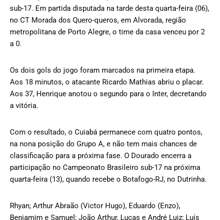
sub-17. Em partida disputada na tarde desta quarta-feira (06),
no CT Morada dos Quero-queros, em Alvorada, região
metropolitana de Porto Alegre, o time da casa venceu por 2
a 0.
Os dois gols do jogo foram marcados na primeira etapa.
Aos 18 minutos, o atacante Ricardo Mathias abriu o placar.
Aos 37, Henrique anotou o segundo para o Inter, decretando
a vitória.
Com o resultado, o Cuiabá permanece com quatro pontos,
na nona posição do Grupo A, e não tem mais chances de
classificação para a próxima fase. O Dourado encerra a
participação no Campeonato Brasileiro sub-17 na próxima
quarta-feira (13), quando recebe o Botafogo-RJ, no Dutrinha.
Rhyan; Arthur Abraão (Victor Hugo), Eduardo (Enzo),
Benjamim e Samuel; João Arthur, Lucas e André Luiz; Luís