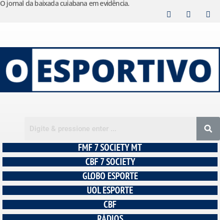
O jornal da baixada cuiabana em evidência.
Pular
para
o
conteúdo
FMF 7 SOCIETY MT
CBF 7 SOCIETY
GLOBO ESPORTE
UOL ESPORTE
CBF
RÁDIOS