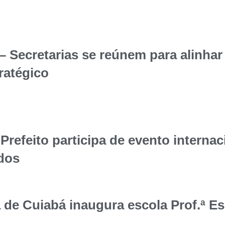
ecretarias se reúnem para alinhar
ratégico
eito participa de evento internaci
idos
e Cuiabá inaugura escola Prof.ª E