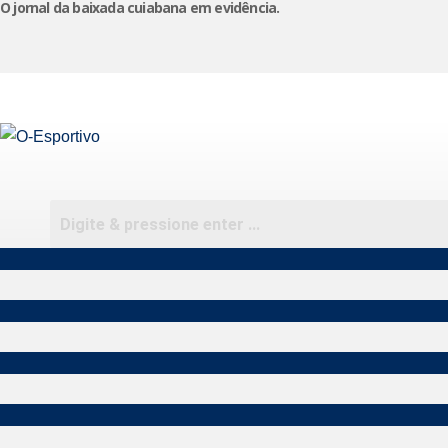
O jornal da baixada cuiabana em evidência.
Pular
para
o
conteúdo