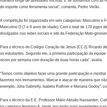
manterá longe de atividades nocivas. E se somarmos com as hor
do esporte como ferramenta social”, comenta, Pedro Verão.
A competição foi organizada em seis categorias: Masculino e F
Masculino D (7 e 8 anos de idade). Com o total de 170 jogos de
divulgadas nas redes sociais e site da Federação Mato-grossen
Para o técnico do Colégio Coração de Jesus (CCJ), Ricardo de M
os estudantes. Segundo ele, a primeira participação da equipe 
vezes por semana com duração de duas horas cada”, avalia.
“Temos como objetivo fazer uma grande participação e mostrar 
fazemos nos treinamentos. Marcar e atacar de maneira que não
exemplo, Júlia Gabrielly, Isabela Ruthner e Mariana Godoy”, co
Para o técnico da E.E. Professor Mário Abraão Nassarden, Ca
na categoria feminino A, neste ano estão mais experientes e e