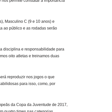
 nos permite constatar a importância
), Masculino C (9 e 10 anos) e
ta ao público e as rodadas serão
a disciplina e responsabilidade para
mos oito atletas e treinamos duas
será reproduzir nos jogos o que
bilidosas para isso, como, por
campeãs da Copa da Juventude de 2017,
om quatro times nas categorias