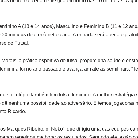
as de treino, certamente gira em torno das 10 mil horas. O que
eminino A (13 e 14 anos), Masculino e Feminino B (11 e 12 anos
 30 minutos de cronômetro cada. A entrada será aberta e gratui
se de Futsal.
orais, a prática esportiva do futsal proporciona saúde e ensin
feminina foi no ano passado e avançaram até as semifinais. “Te
que o colégio também tem futsal feminino. A melhor estratégia 
 dê nenhuma possibilidade ao adversário. E temos jogadoras ha
nta Ricardo.
rlos Marques Ribeiro, o “Neko”, que dirigiu uma das equipes 
speram repetir ou melhorar os resultados. Segundo ele, estão c