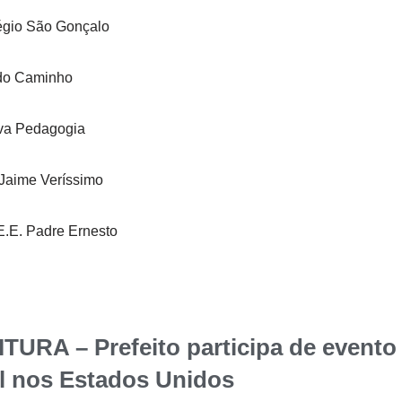
légio São Gonçalo
 do Caminho
ova Pedagogia
 Jaime Veríssimo
.E. Padre Ernesto
A – Prefeito participa de evento i
il nos Estados Unidos