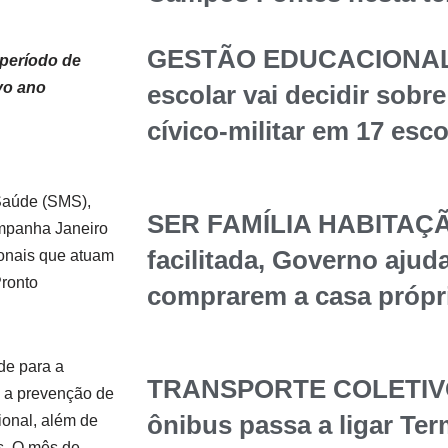
GESTÃO EDUCACIONAL
 período de
vo ano
escolar vai decidir sob
cívico-militar em 17 esc
 Saúde (SMS),
SER FAMÍLIA HABITAÇÃ
ampanha Janeiro
facilitada, Governo ajuda
ionais que atuam
Pronto
comprarem a casa própr
de para a
TRANSPORTE COLETIVO 
o a prevenção de
ônibus passa a ligar Te
onal, além de
s. O mês de