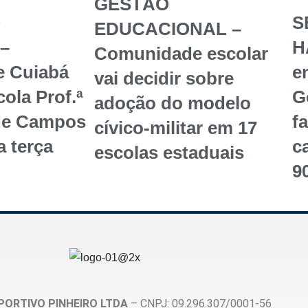
GESTÃO
O
S
EDUCACIONAL –
–
H
Comunidade escolar
e Cuiabá
en
vai decidir sobre
ola Prof.ª
G
adoção do modelo
de Campos
f
cívico-militar em 17
a terça
c
escolas estaduais
9
PORTIVO PINHEIRO LTDA
– CNPJ: 09.296.307/0001-56