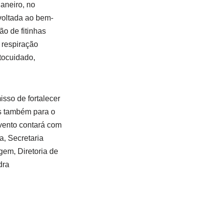
aneiro, no
voltada ao bem-
ão de fitinhas
 respiração
tocuidado,
sso de fortalecer
s também para o
vento contará com
a, Secretaria
em, Diretoria de
dra