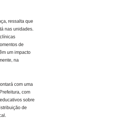
ça, ressalta que
tá nas unidades.
clínicas
 momentos de
 têm um impacto
mente, na
contará com uma
Prefeitura, com
 educativos sobre
stribuição de
al.