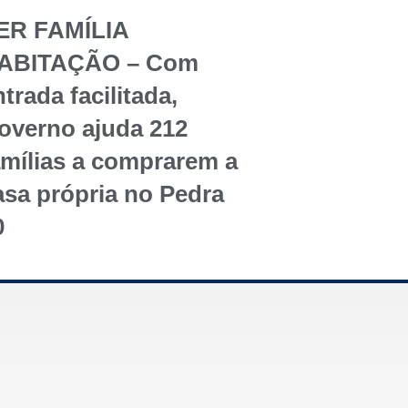
ER FAMÍLIA
ABITAÇÃO – Com
trada facilitada,
overno ajuda 212
amílias a comprarem a
asa própria no Pedra
0