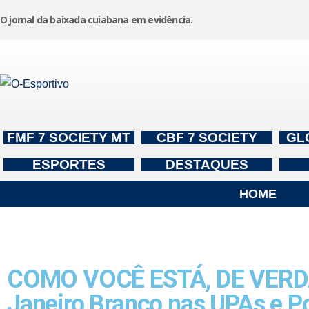
O jornal da baixada cuiabana em evidência.
Pular
para
o
conteúdo
FMF 7 SOCIETY MT
CBF 7 SOCIETY
GL
ESPORTES
DESTAQUES
HOME
COMO VOCÊ ESTÁ, DE VERDAD
Janeiro Branco nas UPAs e Po