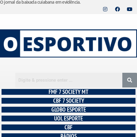
O jornal da baixada cuiabana em evidência.
Pular
para
o
conteúdo
FMF 7 SOCIETY MT
CBF 7 SOCIETY
GLOBO ESPORTE
UOL ESPORTE
CBF
RÁDIOS