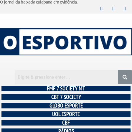
O jornal da baixada cuiabana em evidência.
Pular
para
o
conteúdo
FMF 7 SOCIETY MT
CBF 7 SOCIETY
GLOBO ESPORTE
UOL ESPORTE
CBF
RÁDIOS