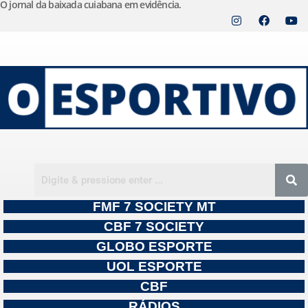
O jornal da baixada cuiabana em evidência.
Pular
para
o
conteúdo
FMF 7 SOCIETY MT
CBF 7 SOCIETY
GLOBO ESPORTE
UOL ESPORTE
CBF
RÁDIOS