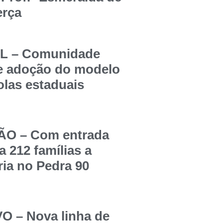
erça
 – Comunidade
re adoção do modelo
olas estaduais
O – Com entrada
a 212 famílias a
ia no Pedra 90
 – Nova linha de