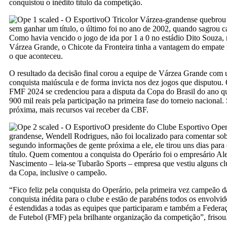
conquistou o inédito título da competição.
O Tricolor Várzea-grandense quebrou
sem ganhar um título, o último foi no ano de 2002, quando sagrou 
Como havia vencido o jogo de ida por 1 a 0 no estádio Dito Souza, 
Várzea Grande, o Chicote da Fronteira tinha a vantagem do empate n
o que aconteceu.
O resultado da decisão final corou a equipe de Várzea Grande com u
conquista maiúscula e de forma invicta nos dez jogos que disputo
FMF 2024 se credenciou para a disputa da Copa do Brasil do ano q
900 mil reais pela participação na primeira fase do torneio nacional.
próxima, mais recursos vai receber da CBF.
O presidente do Clube Esportivo Oper
grandense, Wendell Rodrigues, não foi localizado para comentar sob
segundo informações de gente próxima a ele, ele tirou uns dias para 
título. Quem comentou a conquista do Operário foi o empresário Al
Nascimento – leia-se Tubarão Sports – empresa que vestiu alguns cl
da Copa, inclusive o campeão.
“Fico feliz pela conquista do Operário, pela primeira vez campeã
conquista inédita para o clube e estão de parabéns todos os envolvid
é estendidas a todas as equipes que participaram e também a Feder
de Futebol (FMF) pela brilhante organização da competição”, frisou