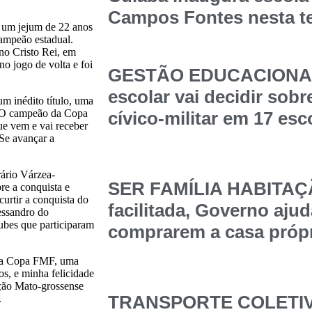
Campos Fontes nesta t
 um jejum de 22 anos
campeão estadual.
no Cristo Rei, em
o jogo de volta e foi
GESTÃO EDUCACIONAL
escolar vai decidir sob
m inédito título, uma
u. O campeão da Copa
cívico-militar em 17 esc
ue vem e vai receber
 Se avançar a
ário Várzea-
SER FAMÍLIA HABITAÇÃ
re a conquista e
curtir a conquista do
facilitada, Governo ajud
essandro do
ubes que participaram
comprarem a casa própr
o da Copa FMF, uma
os, e minha felicidade
ação Mato-grossense
TRANSPORTE COLETIVO
.