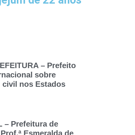
jejum de 22 anos
FEITURA – Prefeito
ernacional sobre
 civil nos Estados
 Prefeitura de
 Prof.ª Esmeralda de