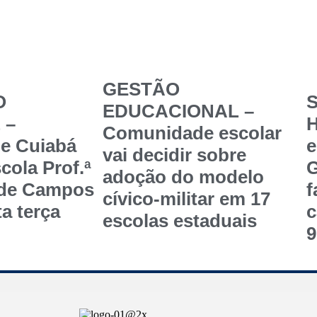
GESTÃO
O
S
EDUCACIONAL –
 –
Comunidade escolar
de Cuiabá
e
vai decidir sobre
cola Prof.ª
G
adoção do modelo
 de Campos
f
cívico-militar em 17
a terça
c
escolas estaduais
9