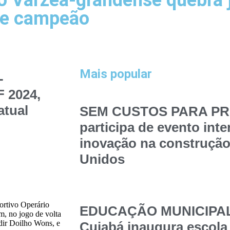
 Várzea-grandense quebra 
 de campeão
Mais popular
-
 2024,
atual
SEM CUSTOS PARA PRE
participa de evento int
inovação na construção
Unidos
ortivo Operário
EDUCAÇÃO MUNICIPAL –
, no jogo de volta
dir Doilho Wons, e
Cuiabá inaugura escola