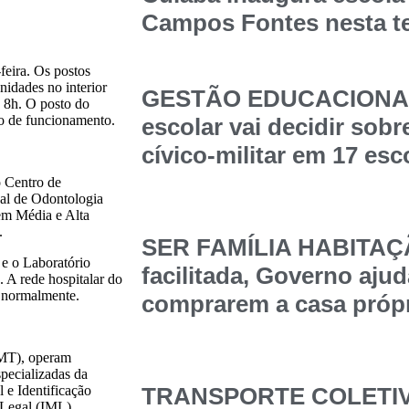
Campos Fontes nesta t
eira. Os postos
nidades no interior
GESTÃO EDUCACIONAL
 8h. O posto do
o de funcionamento.
escolar vai decidir sob
cívico-militar em 17 esc
o Centro de
ual de Odontologia
 em Média e Alta
.
SER FAMÍLIA HABITAÇÃ
 e o Laboratório
facilitada, Governo ajud
 A rede hospitalar do
 normalmente.
comprarem a casa própr
-MT), operam
pecializadas da
 e Identificação
TRANSPORTE COLETIVO
 Legal (IML),