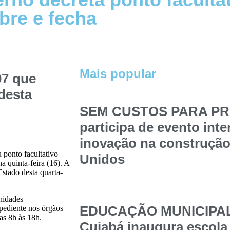
abre e fecha
Mais popular
07 que
 desta
SEM CUSTOS PARA PRE
participa de evento int
inovação na construção
ponto facultativo
Unidos
a quinta-feira (16). A
Estado desta quarta-
nidades
EDUCAÇÃO MUNICIPAL –
xpediente nos órgãos
as 8h às 18h.
Cuiabá inaugura escola