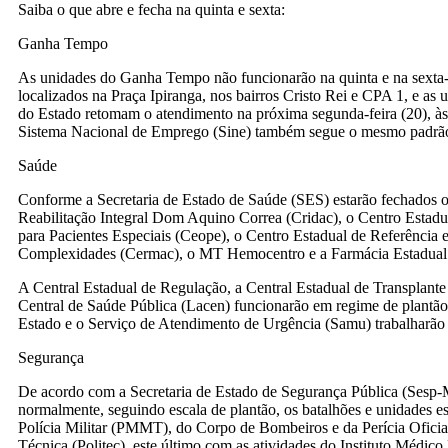
Saiba o que abre e fecha na quinta e sexta:
Ganha Tempo
As unidades do Ganha Tempo não funcionarão na quinta e na sexta-f
localizados na Praça Ipiranga, nos bairros Cristo Rei e CPA 1, e as u
do Estado retomam o atendimento na próxima segunda-feira (20), às
Sistema Nacional de Emprego (Sine) também segue o mesmo padrã
Saúde
Conforme a Secretaria de Estado de Saúde (SES) estarão fechados 
Reabilitação Integral Dom Aquino Correa (Cridac), o Centro Estad
para Pacientes Especiais (Ceope), o Centro Estadual de Referência
Complexidades (Cermac), o MT Hemocentro e a Farmácia Estadual
A Central Estadual de Regulação, a Central Estadual de Transplante
Central de Saúde Pública (Lacen) funcionarão em regime de plantão.
Estado e o Serviço de Atendimento de Urgência (Samu) trabalharão
Segurança
De acordo com a Secretaria de Estado de Segurança Pública (Sesp
normalmente, seguindo escala de plantão, os batalhões e unidades es
Polícia Militar (PMMT), do Corpo de Bombeiros e da Perícia Oficial
Técnica (Politec), este último com as atividades do Instituto Médico