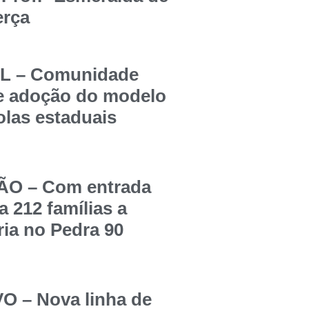
erça
 – Comunidade
re adoção do modelo
olas estaduais
O – Com entrada
a 212 famílias a
ia no Pedra 90
 – Nova linha de