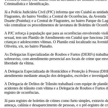
Criminalística e Identificação.
Já a Polícia Judiciária Civil (PJC) informa que em Cuiabá as unidad
Flagrantes, do bairro Verdão; a Central de Ocorrências, da Avenida
Duarte (Prainha); e a Central de Flagrantes, no bairro Parque do 
vão centralizar os procedimentos de lavratura de Boletins de Ocorrê
A PJC reforça à população que para as ocorrências envolvendo viol
sexual, tem um Plantão de Atendimento em Cuiabá que funciona 24h
crianças e adolescentes vítimas. O Plantão está localizado na Aveni
Oliveira, s/n, no bairro Planalto.
As Delegacias Especializadas de Roubos e Furtos (DERFs) trabalha
sobreaviso, com atendimento presencial aos locais de crime que env
liberdade da vítima.
A Delegacia Especializada de Homicídios e Proteção à Pessoa (DHP
atendimento mediante atuação dos delegados, escrivães e investigado
A Delegacia de Delitos de Trânsito trabalhará com equipe de plantã
acidentes de trânsito com vítima e a Delegacia de Roubos e Furtos d
registro de ocorrências.
Já para registro de boletins de crimes como furto simples, extravio d
ameaça, calúnia e desaparecimento de pessoas, e o pré-registro de c