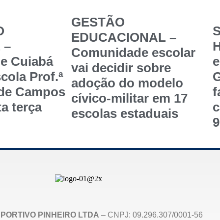
GESTÃO
O
S
EDUCACIONAL –
 –
Comunidade escolar
de Cuiabá
e
vai decidir sobre
cola Prof.ª
G
adoção do modelo
 de Campos
f
cívico-militar em 17
a terça
c
escolas estaduais
9
PORTIVO PINHEIRO LTDA
– CNPJ: 09.296.307/0001-56