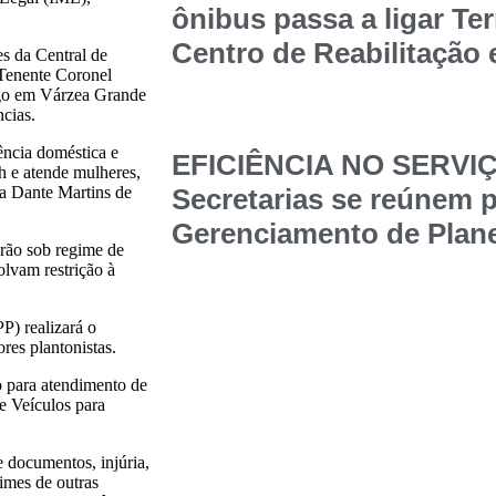
ônibus passa a ligar Te
Centro de Reabilitação
es da Central de
 Tenente Coronel
Lago em Várzea Grande
ncias.
ência doméstica e
EFICIÊNCIA NO SERVI
 e atende mulheres,
da Dante Martins de
Secretarias se reúnem p
Gerenciamento de Plane
rão sob regime de
olvam restrição à
P) realizará o
res plantonistas.
o para atendimento de
e Veículos para
e documentos, injúria,
rimes de outras