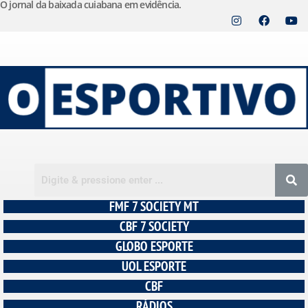
O jornal da baixada cuiabana em evidência.
Pular
para
o
conteúdo
FMF 7 SOCIETY MT
CBF 7 SOCIETY
GLOBO ESPORTE
UOL ESPORTE
CBF
RÁDIOS