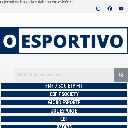
O jornal da baixada cuiabana em evidência.
Pular
para
o
conteúdo
FMF 7 SOCIETY MT
CBF 7 SOCIETY
GLOBO ESPORTE
UOL ESPORTE
CBF
RÁDIOS