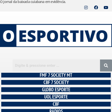
O jornal da baixada cuiabana em evidência.
Pular
para
o
conteúdo
FMF 7 SOCIETY MT
CBF 7 SOCIETY
GLOBO ESPORTE
UOL ESPORTE
CBF
RÁDIOS