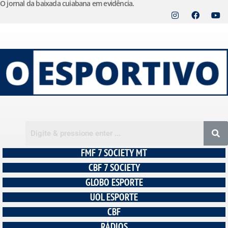
O jornal da baixada cuiabana em evidência.
Pular
para
o
conteúdo
FMF 7 SOCIETY MT
CBF 7 SOCIETY
GLOBO ESPORTE
UOL ESPORTE
CBF
RÁDIOS