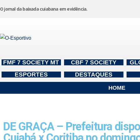
O jornal da baixada cuiabana em evidência.
Pular
para
o
conteúdo
FMF 7 SOCIETY MT
CBF 7 SOCIETY
GL
ESPORTES
DESTAQUES
HOME
DE GRAÇA – Prefeitura dispon
Cuiabá x Coritiba no doming