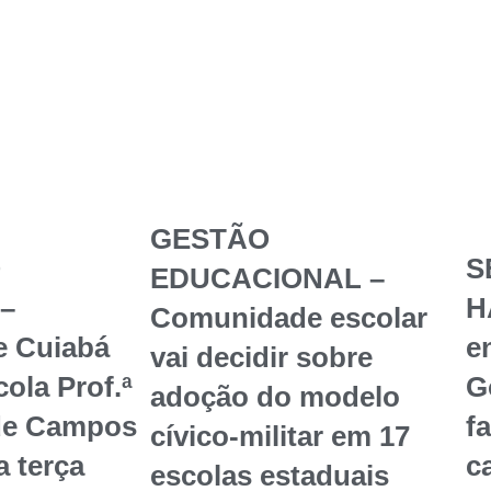
GESTÃO
O
S
EDUCACIONAL –
–
H
Comunidade escolar
e Cuiabá
en
vai decidir sobre
ola Prof.ª
G
adoção do modelo
de Campos
f
cívico-militar em 17
a terça
c
escolas estaduais