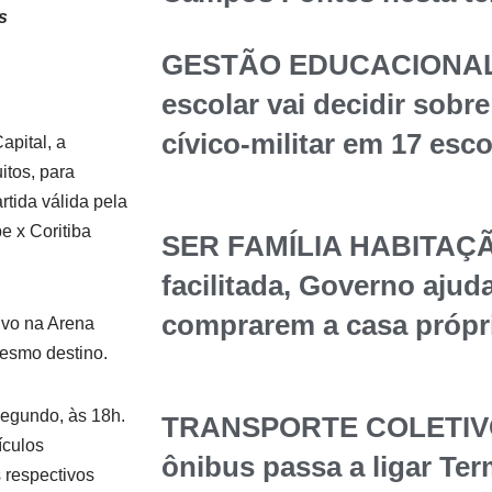
s
GESTÃO EDUCACIONAL
escolar vai decidir sob
cívico-militar em 17 esc
apital, a
itos, para
rtida válida pela
e x Coritiba
SER FAMÍLIA HABITAÇÃ
facilitada, Governo ajuda
comprarem a casa própr
ivo na Arena
mesmo destino.
segundo, às 18h.
TRANSPORTE COLETIVO 
ículos
ônibus passa a ligar Te
 respectivos