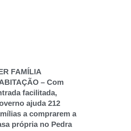
ER FAMÍLIA
ABITAÇÃO – Com
trada facilitada,
overno ajuda 212
amílias a comprarem a
asa própria no Pedra