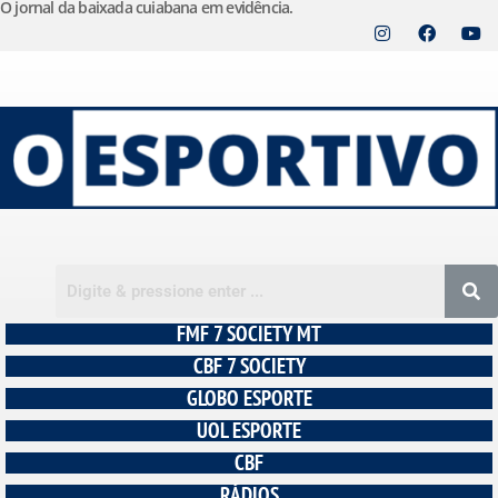
O jornal da baixada cuiabana em evidência.
Pular
para
o
conteúdo
FMF 7 SOCIETY MT
CBF 7 SOCIETY
GLOBO ESPORTE
UOL ESPORTE
CBF
RÁDIOS