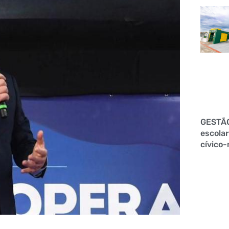
GESTÃ
escolar
cívico-