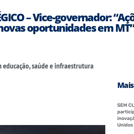
CO – Vice-governador: “Açõ
 novas oportunidades em MT
 educação, saúde e infraestrutura
Mais
SEM CU
partici
inovaçã
Unidos