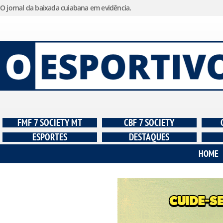
O jornal da baixada cuiabana em evidência.
Pular
para
o
conteúdo
FMF 7 SOCIETY MT
CBF 7 SOCIETY
ESPORTES
DESTAQUES
HOME