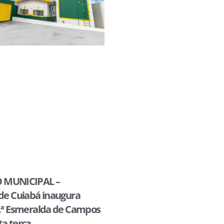
 MUNICIPAL –
 de Cuiabá inaugura
f.ª Esmeralda de Campos
ta terça