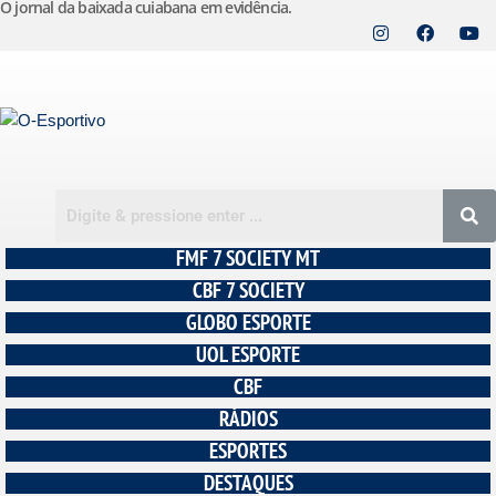
O jornal da baixada cuiabana em evidência.
Pular
para
o
conteúdo
FMF 7 SOCIETY MT
CBF 7 SOCIETY
GLOBO ESPORTE
UOL ESPORTE
CBF
RÁDIOS
ESPORTES
DESTAQUES