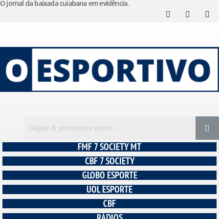
O jornal da baixada cuiabana em evidência.
Pular
para
o
conteúdo
FMF 7 SOCIETY MT
CBF 7 SOCIETY
GLOBO ESPORTE
UOL ESPORTE
CBF
RÁDIOS