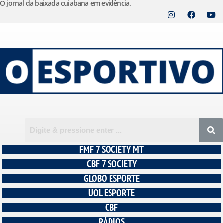
O jornal da baixada cuiabana em evidência.
Pular
para
o
conteúdo
FMF 7 SOCIETY MT
CBF 7 SOCIETY
GLOBO ESPORTE
UOL ESPORTE
CBF
RÁDIOS