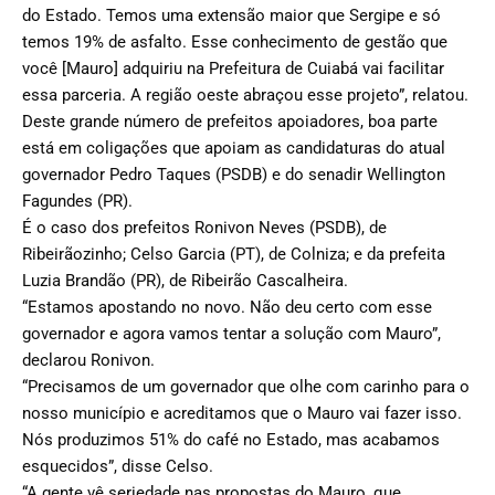
do Estado. Temos uma extensão maior que Sergipe e só
temos 19% de asfalto. Esse conhecimento de gestão que
você [Mauro] adquiriu na Prefeitura de Cuiabá vai facilitar
essa parceria. A região oeste abraçou esse projeto”, relatou.
Deste grande número de prefeitos apoiadores, boa parte
está em coligações que apoiam as candidaturas do atual
governador Pedro Taques (PSDB) e do senadir Wellington
Fagundes (PR).
É o caso dos prefeitos Ronivon Neves (PSDB), de
Ribeirãozinho; Celso Garcia (PT), de Colniza; e da prefeita
Luzia Brandão (PR), de Ribeirão Cascalheira.
“Estamos apostando no novo. Não deu certo com esse
governador e agora vamos tentar a solução com Mauro”,
declarou Ronivon.
“Precisamos de um governador que olhe com carinho para o
nosso município e acreditamos que o Mauro vai fazer isso.
Nós produzimos 51% do café no Estado, mas acabamos
esquecidos”, disse Celso.
“A gente vê seriedade nas propostas do Mauro, que