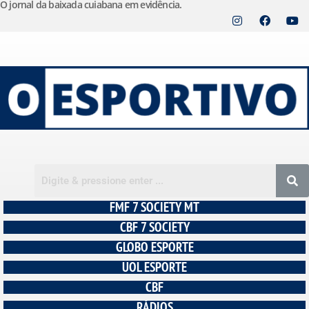
O jornal da baixada cuiabana em evidência.
Pular
para
o
conteúdo
FMF 7 SOCIETY MT
CBF 7 SOCIETY
GLOBO ESPORTE
UOL ESPORTE
CBF
RÁDIOS