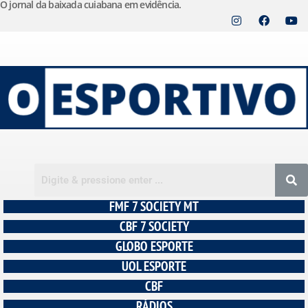
O jornal da baixada cuiabana em evidência.
Pular
para
o
conteúdo
FMF 7 SOCIETY MT
CBF 7 SOCIETY
GLOBO ESPORTE
UOL ESPORTE
CBF
RÁDIOS