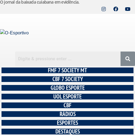
O jornal da baixada cuiabana em evidência.
Pular
para
o
conteúdo
FMF 7 SOCIETY MT
CBF 7 SOCIETY
GLOBO ESPORTE
UOL ESPORTE
CBF
RÁDIOS
ESPORTES
DESTAQUES