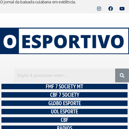
O jornal da baixada cuiabana em evidência.
Pular
para
o
conteúdo
FMF 7 SOCIETY MT
CBF 7 SOCIETY
GLOBO ESPORTE
UOL ESPORTE
CBF
RÁDIOS