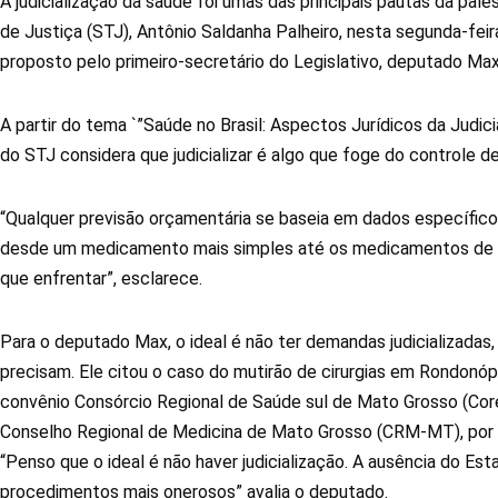
A judicialização da saúde foi umas das principais pautas da pale
de Justiça (STJ), Antônio Saldanha Palheiro, nesta segunda-feira
proposto pelo primeiro-secretário do Legislativo, deputado Max
A partir do tema `”Saúde no Brasil: Aspectos Jurídicos da Judiciali
do STJ considera que judicializar é algo que foge do controle 
“Qualquer previsão orçamentária se baseia em dados específicos. 
desde um medicamento mais simples até os medicamentos de a
que enfrentar”, esclarece.
Para o deputado Max, o ideal é não ter demandas judicializadas
precisam. Ele citou o caso do mutirão de cirurgias em Rondonóp
convênio Consórcio Regional de Saúde sul de Mato Grosso (Cor
Conselho Regional de Medicina de Mato Grosso (CRM-MT), por m
“Penso que o ideal é não haver judicialização. A ausência do Es
procedimentos mais onerosos” avalia o deputado.