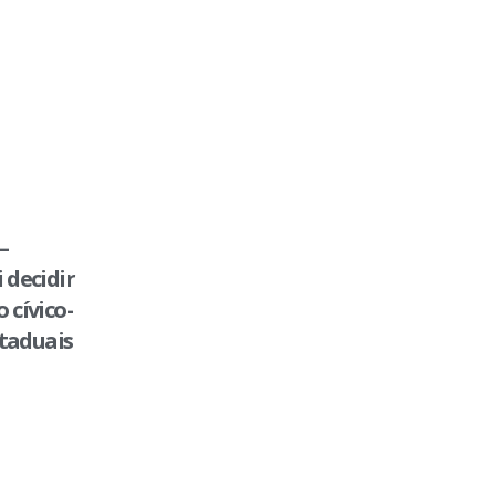
–
 decidir
 cívico-
staduais