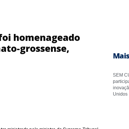
foi homenageado
ato-grossense,
Mais
SEM CU
partici
inovaçã
Unidos