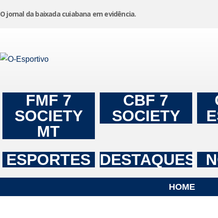
O jornal da baixada cuiabana em evidência.
Pular
para
o
conteúdo
FMF 7
CBF 7
SOCIETY
SOCIETY
E
MT
ESPORTES
DESTAQUES
N
HOME