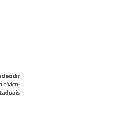
–
 decidir
 cívico-
staduais