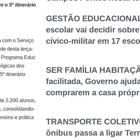
o 5º itinerário
GESTÃO EDUCACIONAL
escolar vai decidir sob
cívico-militar em 17 esc
a com o Serviço
de desta terça-
do Programa Educ
gógicas dos
SER FAMÍLIA HABITAÇÃ
 itinerário
facilitada, Governo ajuda
comprarem a casa própr
e 2.200 alunos,
, consolidando-
ensino e prática
TRANSPORTE COLETIVO 
ônibus passa a ligar Te