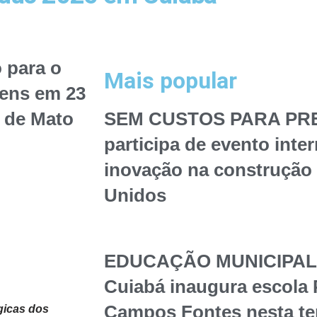
 para o
Mais popular
vens em 23
o de Mato
SEM CUSTOS PARA PREF
participa de evento inte
inovação na construção 
Unidos
EDUCAÇÃO MUNICIPAL – 
Cuiabá inaugura escola 
Campos Fontes nesta te
gicas dos