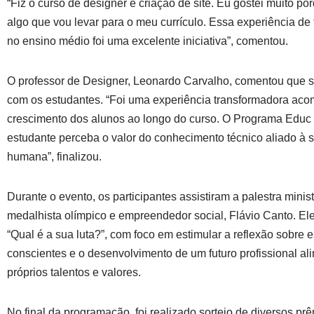
“Fiz o curso de designer e criação de site. Eu gostei muito po
algo que vou levar para o meu currículo. Essa experiência de 
no ensino médio foi uma excelente iniciativa”, comentou.
O professor de Designer, Leonardo Carvalho, comentou que 
com os estudantes. “Foi uma experiência transformadora ac
crescimento dos alunos ao longo do curso. O Programa Educ 
estudante perceba o valor do conhecimento técnico aliado à s
humana”, finalizou.
Durante o evento, os participantes assistiram a palestra minis
medalhista olímpico e empreendedor social, Flávio Canto. El
“Qual é a sua luta?”, com foco em estimular a reflexão sobre 
conscientes e o desenvolvimento de um futuro profissional al
próprios talentos e valores.
No final da programação, foi realizado sorteio de diversos p