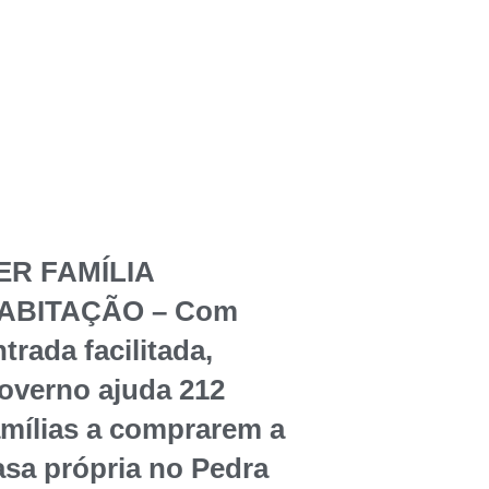
ER FAMÍLIA
ABITAÇÃO – Com
trada facilitada,
overno ajuda 212
amílias a comprarem a
asa própria no Pedra