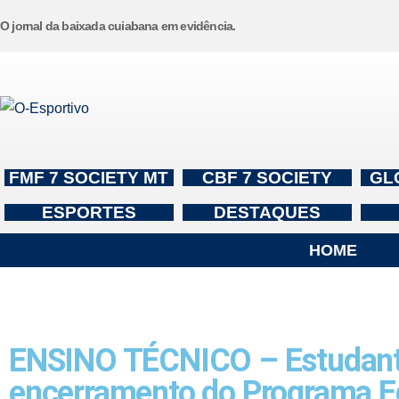
O jornal da baixada cuiabana em evidência.
Pular
para
o
conteúdo
FMF 7 SOCIETY MT
CBF 7 SOCIETY
GL
ESPORTES
DESTAQUES
HOME
ENSINO TÉCNICO – Estudante
encerramento do Programa 