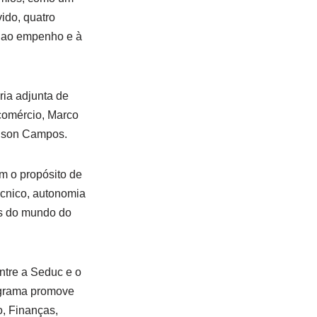
ido, quatro
o ao empenho e à
ria adjunta de
comércio, Marco
Edson Campos.
 o propósito de
écnico, autonomia
os do mundo do
entre a Seduc e o
ograma promove
, Finanças,