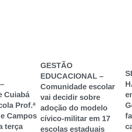
GESTÃO
O
S
EDUCACIONAL –
–
H
Comunidade escolar
e Cuiabá
en
vai decidir sobre
ola Prof.ª
G
adoção do modelo
de Campos
f
cívico-militar em 17
a terça
c
escolas estaduais