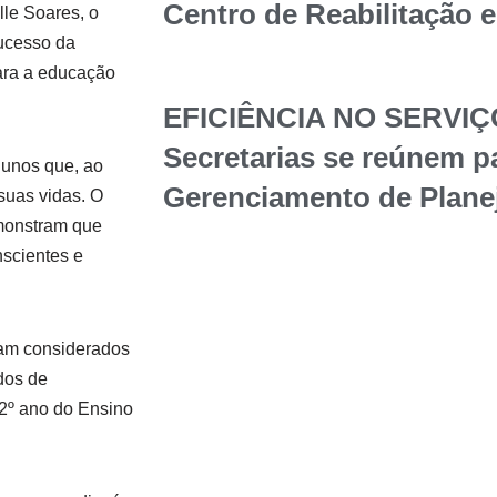
Centro de Reabilitação 
lle Soares, o
sucesso da
para a educação
EFICIÊNCIA NO SERVIÇ
Secretarias se reúnem p
alunos que, ao
Gerenciamento de Plane
suas vidas. O
monstram que
nscientes e
ram considerados
dos de
 2º ano do Ensino