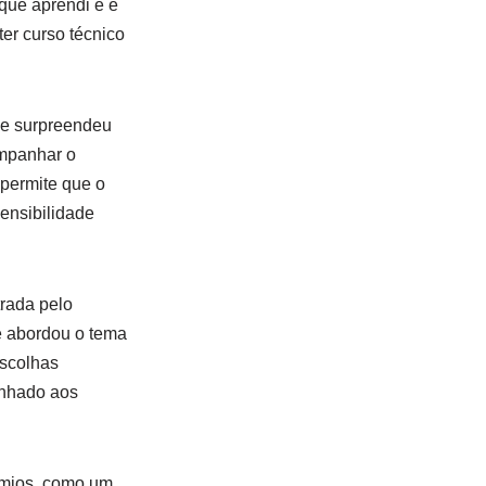
rque aprendi e é
ter curso técnico
se surpreendeu
ompanhar o
permite que o
ensibilidade
trada pelo
e abordou o tema
escolhas
inhado aos
rêmios, como um