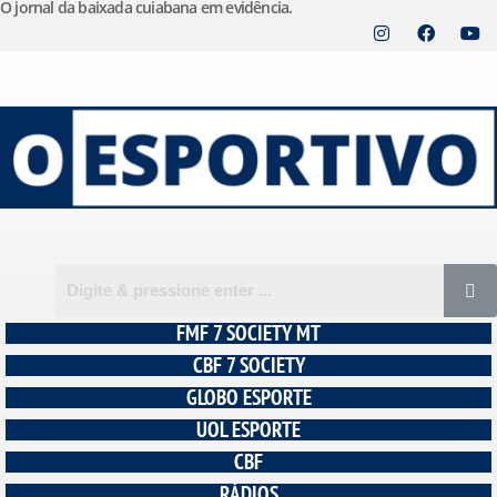
O jornal da baixada cuiabana em evidência.
Pular
para
o
conteúdo
FMF 7 SOCIETY MT
CBF 7 SOCIETY
GLOBO ESPORTE
UOL ESPORTE
CBF
RÁDIOS