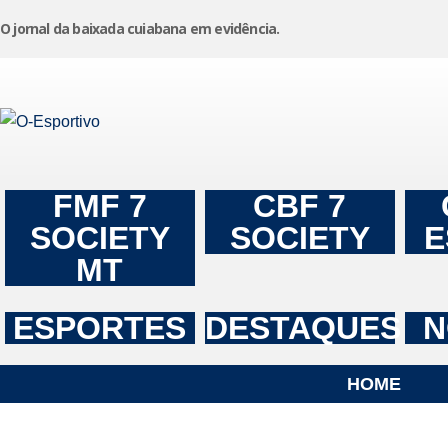
O jornal da baixada cuiabana em evidência.
Pular
para
o
conteúdo
FMF 7
CBF 7
SOCIETY
SOCIETY
E
MT
ESPORTES
DESTAQUES
N
HOME