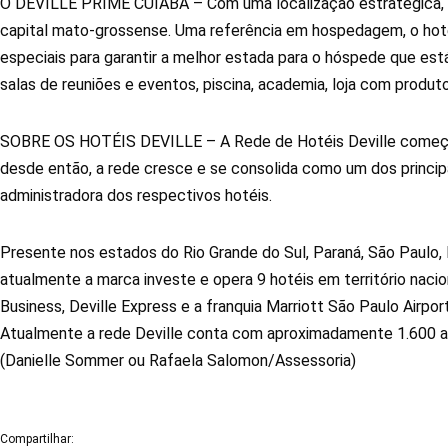
O DEVILLE PRIME CUIABÁ – Com uma localização estratégica, o 
capital mato-grossense. Uma referência em hospedagem, o hote
especiais para garantir a melhor estada para o hóspede que está
salas de reuniões e eventos, piscina, academia, loja com produto
SOBRE OS HOTÉIS DEVILLE – A Rede de Hotéis Deville começou s
desde então, a rede cresce e se consolida como um dos principai
administradora dos respectivos hotéis.
Presente nos estados do Rio Grande do Sul, Paraná, São Paulo,
atualmente a marca investe e opera 9 hotéis em território nacio
Business, Deville Express e a franquia Marriott São Paulo Airp
Atualmente a rede Deville conta com aproximadamente 1.600 a
(Danielle Sommer ou Rafaela Salomon/Assessoria)
Compartilhar: