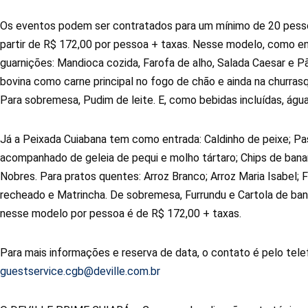
Os eventos podem ser contratados para um mínimo de 20 pesso
partir de R$ 172,00 por pessoa + taxas. Nesse modelo, como en
guarnições: Mandioca cozida, Farofa de alho, Salada Caesar e Pã
bovina como carne principal no fogo de chão e ainda na churrasqu
Para sobremesa, Pudim de leite. E, como bebidas incluídas, água
Já a Peixada Cuiabana tem como entrada: Caldinho de peixe; Pa
acompanhado de geleia de pequi e molho tártaro; Chips de bana
Nobres. Para pratos quentes: Arroz Branco; Arroz Maria Isabel; 
recheado e Matrincha. De sobremesa, Furrundu e Cartola de banana
nesse modelo por pessoa é de R$ 172,00 + taxas.
Para mais informações e reserva de data, o contato é pelo tele
guestservice.cgb@deville.com.br