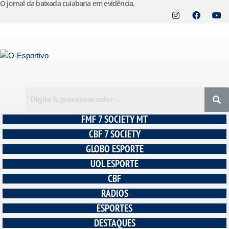
O jornal da baixada cuiabana em evidência.
Pular
para
o
conteúdo
FMF 7 SOCIETY MT
CBF 7 SOCIETY
GLOBO ESPORTE
UOL ESPORTE
CBF
RÁDIOS
ESPORTES
DESTAQUES