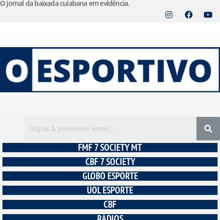
O jornal da baixada cuiabana em evidência.
Pular
para
o
conteúdo
FMF 7 SOCIETY MT
CBF 7 SOCIETY
GLOBO ESPORTE
UOL ESPORTE
CBF
RÁDIOS