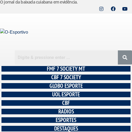
O jornal da baixada cuiabana em evidência.
Pular
para
o
conteúdo
FMF 7 SOCIETY MT
CBF 7 SOCIETY
GLOBO ESPORTE
UOL ESPORTE
CBF
RÁDIOS
ESPORTES
DESTAQUES