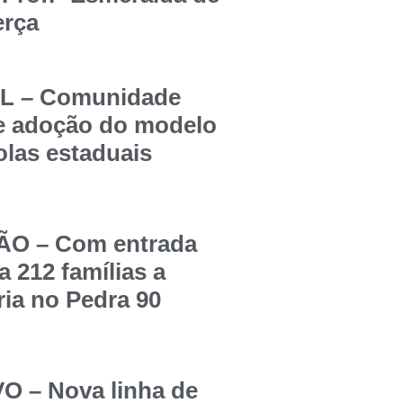
erça
 – Comunidade
re adoção do modelo
olas estaduais
O – Com entrada
a 212 famílias a
ia no Pedra 90
 – Nova linha de