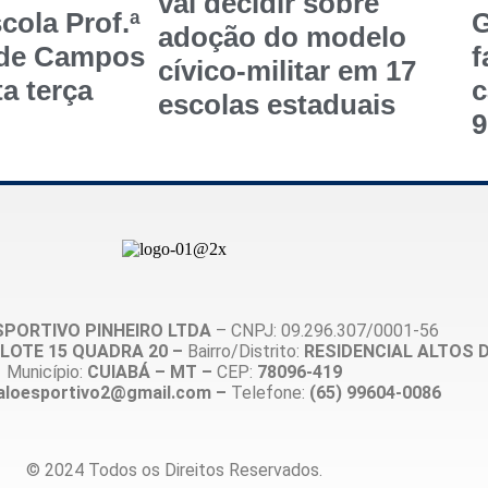
vai decidir sobre
cola Prof.ª
G
adoção do modelo
 de Campos
f
cívico-militar em 17
a terça
c
escolas estaduais
9
SPORTIVO PINHEIRO LTDA
– CNPJ: 09.296.307/0001-56
5, LOTE 15 QUADRA 20 –
Bairro/Distrito:
RESIDENCIAL ALTOS 
Município:
CUIABÁ – MT –
CEP:
78096-419
aloesportivo2@gmail.com –
Telefone:
(65) 99604-0086
© 2024 Todos os Direitos Reservados.