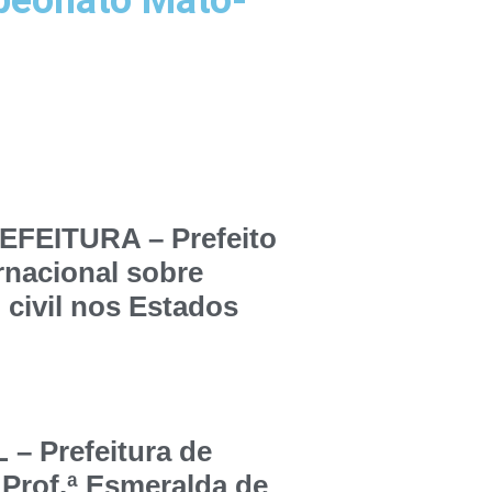
peonato Mato-
FEITURA – Prefeito
ernacional sobre
 civil nos Estados
 Prefeitura de
 Prof.ª Esmeralda de