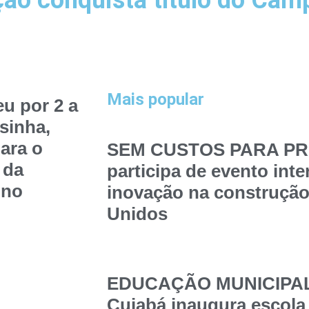
o conquista título do Cam
Mais popular
u por 2 a
sinha,
ara o
SEM CUSTOS PARA PRE
 da
participa de evento int
 no
inovação na construção
Unidos
EDUCAÇÃO MUNICIPAL –
Cuiabá inaugura escola