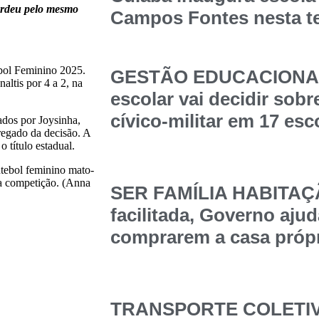
perdeu pelo mesmo
Campos Fontes nesta t
bol Feminino 2025.
GESTÃO EDUCACIONAL
ltis por 4 a 2, na
escolar vai decidir sob
cívico-militar em 17 esc
ados por Joysinha,
regado da decisão. A
o título estadual.
utebol feminino mato-
a competição. (Anna
SER FAMÍLIA HABITAÇÃ
facilitada, Governo ajud
comprarem a casa própr
TRANSPORTE COLETIVO