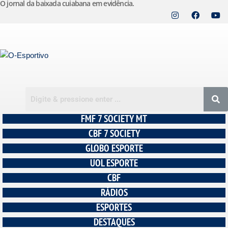
O jornal da baixada cuiabana em evidência.
Pular
para
o
conteúdo
FMF 7 SOCIETY MT
CBF 7 SOCIETY
GLOBO ESPORTE
UOL ESPORTE
CBF
RÁDIOS
ESPORTES
DESTAQUES