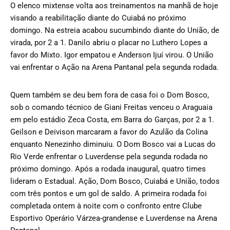
O elenco mixtense volta aos treinamentos na manhã de hoje
visando a reabilitação diante do Cuiabá no próximo
domingo. Na estreia acabou sucumbindo diante do União, de
virada, por 2 a 1. Danilo abriu o placar no Luthero Lopes a
favor do Mixto. Igor empatou e Anderson Ijuí virou. O União
vai enfrentar o Ação na Arena Pantanal pela segunda rodada.
Quem também se deu bem fora de casa foi o Dom Bosco,
sob o comando técnico de Giani Freitas venceu o Araguaia
em pelo estádio Zeca Costa, em Barra do Garças, por 2 a 1.
Geilson e Deivison marcaram a favor do Azulão da Colina
enquanto Nenezinho diminuiu. O Dom Bosco vai a Lucas do
Rio Verde enfrentar o Luverdense pela segunda rodada no
próximo domingo. Após a rodada inaugural, quatro times
lideram o Estadual. Ação, Dom Bosco, Cuiabá e União, todos
com três pontos e um gol de saldo. A primeira rodada foi
completada ontem à noite com o confronto entre Clube
Esportivo Operário Várzea-grandense e Luverdense na Arena