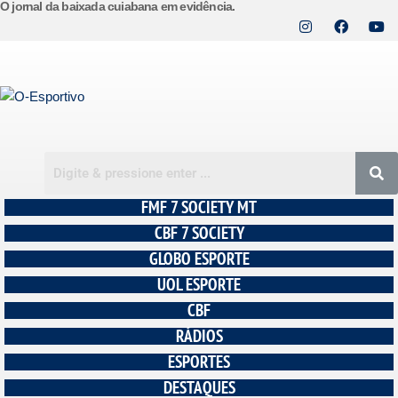
O jornal da baixada cuiabana em evidência.
Pular
para
o
conteúdo
FMF 7 SOCIETY MT
CBF 7 SOCIETY
GLOBO ESPORTE
UOL ESPORTE
CBF
RÁDIOS
ESPORTES
DESTAQUES