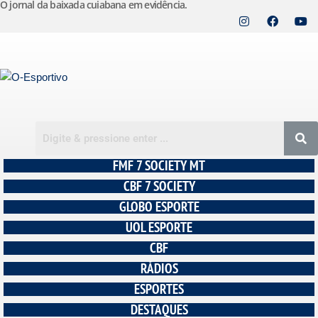
O jornal da baixada cuiabana em evidência.
Pular
para
o
conteúdo
FMF 7 SOCIETY MT
CBF 7 SOCIETY
GLOBO ESPORTE
UOL ESPORTE
CBF
RÁDIOS
ESPORTES
DESTAQUES