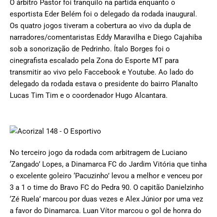
O árbitro Pastor foi tranquilo na partida enquanto o
esportista Eder Belém foi o delegado da rodada inaugural.
Os quatro jogos tiveram a cobertura ao vivo da dupla de
narradores/comentaristas Eddy Maravilha e Diego Cajahiba
sob a sonorização de Pedrinho. Ítalo Borges foi o
cinegrafista escalado pela Zona do Esporte MT para
transmitir ao vivo pelo Faccebook e Youtube. Ao lado do
delegado da rodada estava o presidente do bairro Planalto
Lucas Tim Tim e o coordenador Hugo Alcantara.
No terceiro jogo da rodada com arbitragem de Luciano
‘Zangado’ Lopes, a Dinamarca FC do Jardim Vitória que tinha
o excelente goleiro ‘Pacuzinho’ levou a melhor e venceu por
3 a 1 o time do Bravo FC do Pedra 90. O capitão Danielzinho
‘Zé Ruela’ marcou por duas vezes e Alex Júnior por uma vez
a favor do Dinamarca. Luan Vítor marcou o gol de honra do