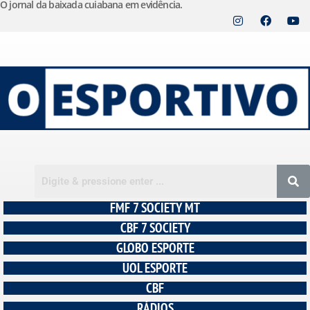
O jornal da baixada cuiabana em evidência.
Pular
para
o
conteúdo
FMF 7 SOCIETY MT
CBF 7 SOCIETY
GLOBO ESPORTE
UOL ESPORTE
CBF
RÁDIOS