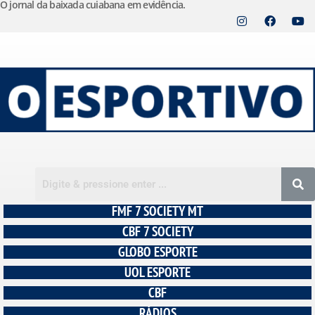
O jornal da baixada cuiabana em evidência.
Pular
para
o
conteúdo
FMF 7 SOCIETY MT
CBF 7 SOCIETY
GLOBO ESPORTE
UOL ESPORTE
CBF
RÁDIOS