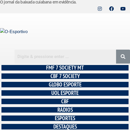
O jornal da baixada cuiabana em evidência.
Pular
para
o
conteúdo
FMF 7 SOCIETY MT
CBF 7 SOCIETY
GLOBO ESPORTE
UOL ESPORTE
CBF
RÁDIOS
ESPORTES
DESTAQUES