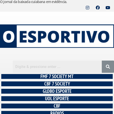
O jornal da baixada cuiabana em evidência.
Pular
para
o
conteúdo
FMF 7 SOCIETY MT
CBF 7 SOCIETY
GLOBO ESPORTE
UOL ESPORTE
CBF
RÁDIOS